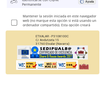
ETXALAR - P3108100C
C/ Andutzeta 15
31760 Etxalar (Navarra)