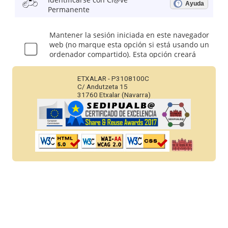
ETXALAR - P3108100C
C/ Andutzeta 15
31760 Etxalar (Navarra)