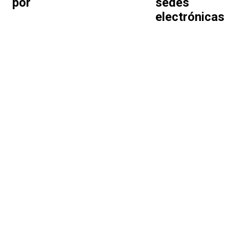
por
sedes
electrónicas